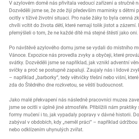
V azylovém domě nás přivítala vedoucí zařízení a stručně 
Dozvěděli jsme se, že zde žijí především maminky s dětmi př
ocitly v tíživé životní situaci. Pro naše žáky to byla cenná
chvíli vcítit do života dětí, které nemají tolik jistot a záze
přemýšleli o tom, že ne každé dítě má stejné štěstí jako oni.
Po návštěvě azylového domu jsme se vydali do místního m
Vánoce. Expozice nás provedla zvyky a obyčeji, které prová
svátky. Dozvěděli jsme se například, jak vznikl adventní věne
svíčky a proč se postupně zapalují. Zaujaly nás i lidové z
– například „barborky“, tedy větvičky třešní nebo višní, kter
zda do Štědrého dne rozkvetou, se věští budoucnost.
Jako malé překvapení nás následně pracovníci muzea zavedl
jsme se ocitli v úplně jiné atmosféře. Přiblížili nám praktik
formy mučení i to, jak vypadaly popravy v dávné historii. Do
zabýval v obdobích, kdy „neměl práci“ – například údržbou 
nebo odklízením uhynulých zvířat.