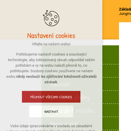
Základn
Jungm
Nastavení cookies
Vítejte na našem webu!
Potřebujeme nastavit cookies a související
Fotogalerie
technologie, aby zobrazovaný obsah odpovídal vašim
potřebám a vy na webu nalezli přesně to, co
Výběrová řízení
potřebujete. Soubory cookies používané na našem
webu
nikdy neslouží ke zjišťování totožnosti uživatelů
Kalendář
stránek
.
Schránka důvěry
PŘIJMOUT VŠECHNY COOKIES
Zápis do 1. ročníku
NASTAVIT
Happysnack
Vaše údaje zpracováváme v souladu se zásadami
Technická cookies