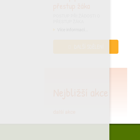
přestup žáka
POSTUP PŘI ŽÁDOSTI O
PŘESTUP ŽÁKA
Více informací...
DALŠÍ SDĚLENÍ
Nejbližší akce
další akce