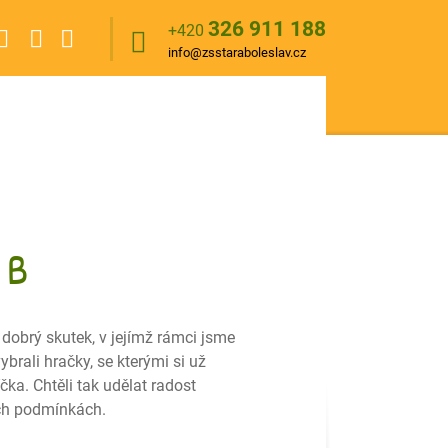
326 911 188
+420
info@zsstaraboleslav.cz
 B
 dobrý skutek, v jejímž rámci jsme
rali hračky, se kterými si už
čka. Chtěli tak udělat radost
ých podmínkách.