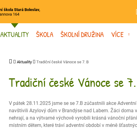
í škola Stará Boleslav,
annova 164
AKTUALITY
ŠKOLA
ŠKOLNÍ DRUŽINA
VÍCE
Aktuality
Tradiční české Vánoce se 7. B
Tradiční české Vánoce se 7.
V pátek 28.11.2025 jsme se se 7.B zúčastnili akce Adventní
navštívili Azylový dům v Brandýse nad Labem. Žáci doma vyb
nehrají, a na výtvarné výchově vyrobili krásná vánoční přání
místním dětem, které tráví adventní období v méně šťastn