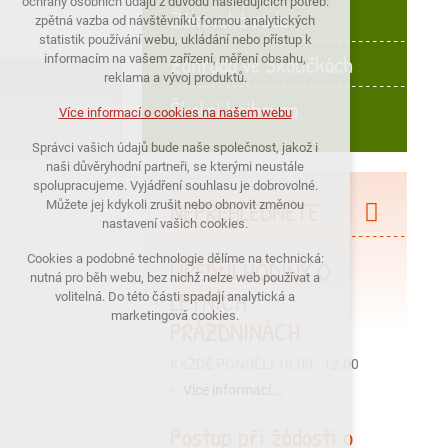
ochrany osobních údajů z důvodu následujících potřeb:
Žákovská rada
nutná pro provozování webu
zpětná vazba od návštěvníků formou analytických
statistik používání webu, ukládání nebo přístup k
udržení kontextu stránek (session):
Zahrada ve Školičkách
informacím na vašem zařízení, měření obsahu,
případná přihlášení, volby jazyka, apod.
reklama a vývoj produktů.
Školní knihovna
Volitelná cookies
Více informací o cookies na našem webu
analytická pro anonymizované
Správci vašich údajů bude naše společnost, jakož i
vyhodnocení návštěvnosti
naši důvěryhodní partneři, se kterými neustále
marketingová cookies (Google)
spolupracujeme. Vyjádření souhlasu je dobrovolné.
NEPŘEHLÉDNĚTE
Můžete jej kdykoli zrušit nebo obnovit změnou
nastavení vašich cookies.
Více informací o cookies na našem webu
Cookies a podobné technologie dělíme na technická:
ÚŘEDNÍ HODINY O
nutná pro běh webu, bez nichž nelze web používat a
LETNÍCH
PŘIJMOUT VŠECHNY COOKIES
volitelná. Do této části spadají analytická a
marketingová cookies.
PRÁZDNINÁCH
ODMÍTNOUT VŠE
KAŽDÉ PONDĚLÍ 10.00 - 12.00
Více informací...
Postup při žádosti o