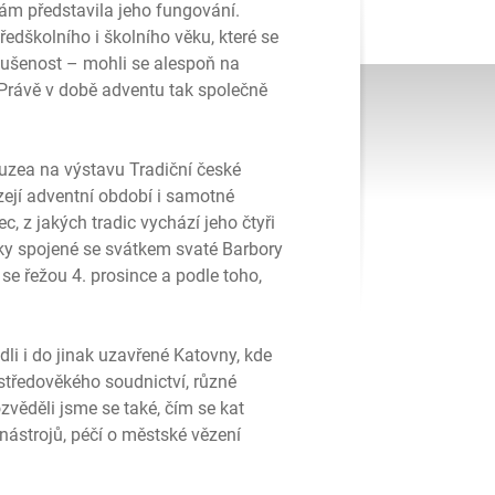
nám představila jeho fungování.
edškolního i školního věku, které se
 zkušenost – mohli se alespoň na
mí. Právě v době adventu tak společně
uzea na výstavu Tradiční české
zejí adventní období i samotné
c, z jakých tradic vychází jeho čtyři
vyky spojené se svátkem svaté Barbory
é se řežou 4. prosince a podle toho,
i i do jinak uzavřené Katovny, kde
y středověkého soudnictví, různé
zvěděli jsme se také, čím se kat
nástrojů, péčí o městské vězení