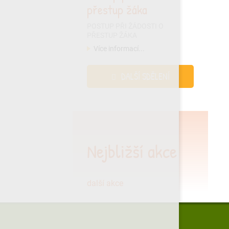
přestup žáka
POSTUP PŘI ŽÁDOSTI O
PŘESTUP ŽÁKA
Více informací...
DALŠÍ SDĚLENÍ
Nejbližší akce
další akce