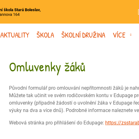
í škola Stará Boleslav,
annova 164
AKTUALITY
ŠKOLA
ŠKOLNÍ DRUŽINA
VÍCE
Omluvenky žáků
Původní formulář pro omlouvání nepřítomnosti žáků je na
Můžete tak učinit ve svém rodičovském kontu v Edupage pro
omluvenky (případně žádostí o uvolnění žáka v Edupage ředi
výuky na dva a více dnů). Podrobné informace naleznete v
Webová stránka pro přihlášení do Edupage:
https://zsstara