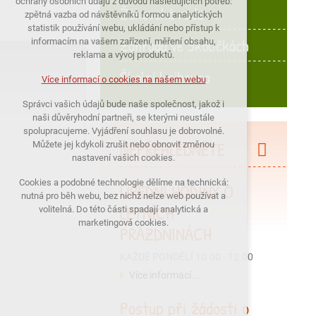
ochrany osobních údajů z důvodu následujících potřeb:
Žákovská rada
nutná pro provozování webu
zpětná vazba od návštěvníků formou analytických
statistik používání webu, ukládání nebo přístup k
udržení kontextu stránek (session):
Zahrada ve Školičkách
informacím na vašem zařízení, měření obsahu,
případná přihlášení, volby jazyka, apod.
reklama a vývoj produktů.
Školní knihovna
Volitelná cookies
Více informací o cookies na našem webu
analytická pro anonymizované
Správci vašich údajů bude naše společnost, jakož i
vyhodnocení návštěvnosti
naši důvěryhodní partneři, se kterými neustále
marketingová cookies (Google)
spolupracujeme. Vyjádření souhlasu je dobrovolné.
NEPŘEHLÉDNĚTE
Můžete jej kdykoli zrušit nebo obnovit změnou
nastavení vašich cookies.
Více informací o cookies na našem webu
Cookies a podobné technologie dělíme na technická:
ÚŘEDNÍ HODINY O
nutná pro běh webu, bez nichž nelze web používat a
LETNÍCH
PŘIJMOUT VŠECHNY COOKIES
volitelná. Do této části spadají analytická a
marketingová cookies.
PRÁZDNINÁCH
ODMÍTNOUT VŠE
KAŽDÉ PONDĚLÍ 10.00 - 12.00
Více informací...
Postup při žádosti o