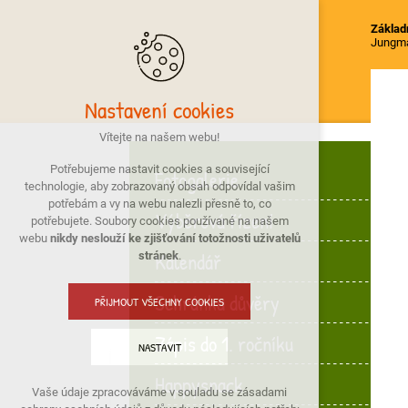
Základn
Jungm
Nastavení cookies
Vítejte na našem webu!
Potřebujeme nastavit cookies a související
Fotogalerie
technologie, aby zobrazovaný obsah odpovídal vašim
potřebám a vy na webu nalezli přesně to, co
Výběrová řízení
potřebujete. Soubory cookies používané na našem
webu
nikdy neslouží ke zjišťování totožnosti uživatelů
Kalendář
stránek
.
Schránka důvěry
PŘIJMOUT VŠECHNY COOKIES
Zápis do 1. ročníku
NASTAVIT
Happysnack
Vaše údaje zpracováváme v souladu se zásadami
Technická cookies