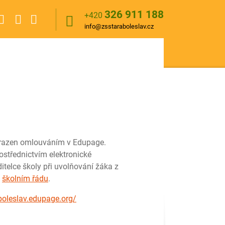
326 911 188
+420
info@zsstaraboleslav.cz
hrazen omlouváním v Edupage.
střednictvím elektronické
telce školy při uvolňování žáka z
e
školním řádu
.
boleslav.edupage.org/