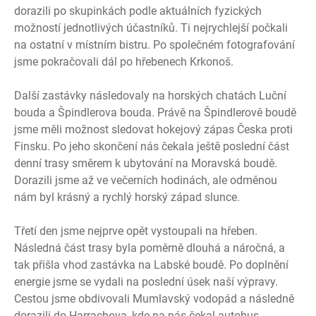
dorazili po skupinkách podle aktuálních fyzických
možností jednotlivých účastníků. Ti nejrychlejší počkali
na ostatní v místním bistru. Po společném fotografování
jsme pokračovali dál po hřebenech Krkonoš.
Další zastávky následovaly na horských chatách Luční
bouda a Špindlerova bouda. Právě na Špindlerově boudě
jsme měli možnost sledovat hokejový zápas Česka proti
Finsku. Po jeho skončení nás čekala ještě poslední část
denní trasy směrem k ubytování na Moravská boudě.
Dorazili jsme až ve večerních hodinách, ale odměnou
nám byl krásný a rychlý horský západ slunce.
Třetí den jsme nejprve opět vystoupali na hřeben.
Následná část trasy byla poměrně dlouhá a náročná, a
tak přišla vhod zastávka na Labské boudě. Po doplnění
energie jsme se vydali na poslední úsek naší výpravy.
Cestou jsme obdivovali Mumlavský vodopád a následně
dorazili do Harrachova, kde na nás čekal autobus.