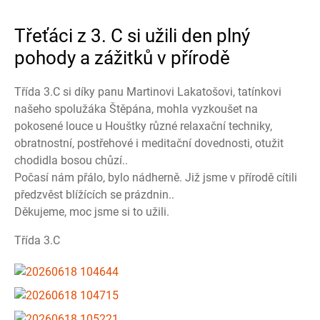
Třeťáci z 3. C si užili den plný
pohody a zážitků v přírodě
Třída 3.C si díky panu Martinovi Lakatošovi, tatínkovi
našeho spolužáka Štěpána, mohla vyzkoušet na
pokosené louce u Houštky různé relaxační techniky,
obratnostní, postřehové i meditační dovednosti, otužit
chodidla bosou chůzí..
Počasí nám přálo, bylo nádherně. Již jsme v přírodě cítili
předzvěst blížících se prázdnin..
Děkujeme, moc jsme si to užili.
Třída 3.C