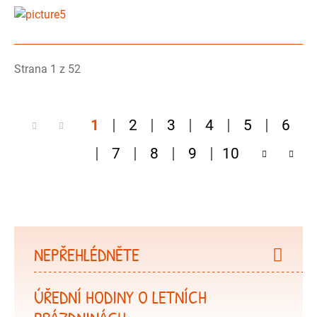
Strana 1 z 52
1
2
3
4
5
6
7
8
9
10
NEPŘEHLÉDNĚTE
ÚŘEDNÍ HODINY O LETNÍCH