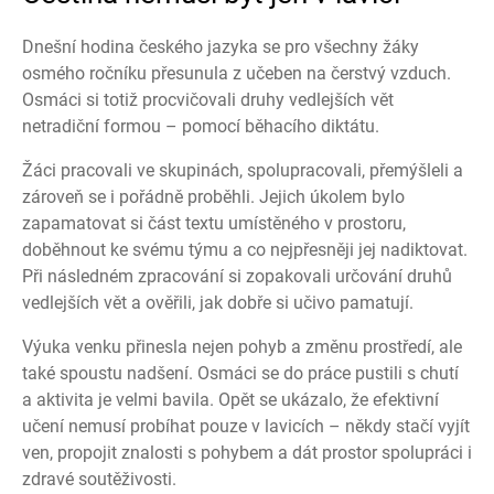
Dnešní hodina českého jazyka se pro všechny žáky
osmého ročníku přesunula z učeben na čerstvý vzduch.
Osmáci si totiž procvičovali druhy vedlejších vět
netradiční formou – pomocí běhacího diktátu.
Žáci pracovali ve skupinách, spolupracovali, přemýšleli a
zároveň se i pořádně proběhli. Jejich úkolem bylo
zapamatovat si část textu umístěného v prostoru,
doběhnout ke svému týmu a co nejpřesněji jej nadiktovat.
Při následném zpracování si zopakovali určování druhů
vedlejších vět a ověřili, jak dobře si učivo pamatují.
Výuka venku přinesla nejen pohyb a změnu prostředí, ale
také spoustu nadšení. Osmáci se do práce pustili s chutí
a aktivita je velmi bavila. Opět se ukázalo, že efektivní
učení nemusí probíhat pouze v lavicích – někdy stačí vyjít
ven, propojit znalosti s pohybem a dát prostor spolupráci i
zdravé soutěživosti.