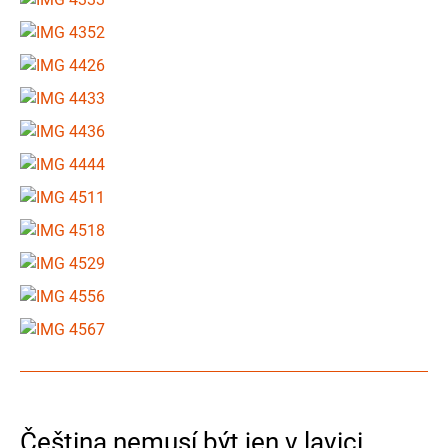
Čeština nemusí být jen v lavici