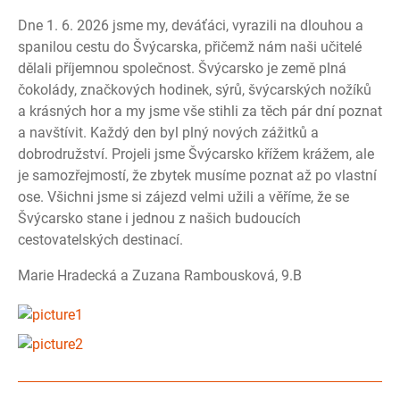
Dne 1. 6. 2026 jsme my, deváťáci, vyrazili na dlouhou a
spanilou cestu do Švýcarska, přičemž nám naši učitelé
dělali příjemnou společnost. Švýcarsko je země plná
čokolády, značkových hodinek, sýrů, švýcarských nožíků
a krásných hor a my jsme vše stihli za těch pár dní poznat
a navštívit. Každý den byl plný nových zážitků a
dobrodružství. Projeli jsme Švýcarsko křížem krážem, ale
je samozřejmostí, že zbytek musíme poznat až po vlastní
ose. Všichni jsme si zájezd velmi užili a věříme, že se
Švýcarsko stane i jednou z našich budoucích
cestovatelských destinací.
Marie Hradecká a Zuzana Rambousková, 9.B