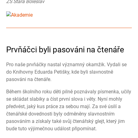
ZŠ Stará Boleslav
Prvňáčci byli pasováni na čtenáře
Pro naše prvňáčky nastal významný okamžik. Vydali se
do Knihovny Eduarda Petišky, kde byli slavnostně
pasováni na čtenáře.
Během školního roku děti pilně poznávaly písmenka, učily
se skládat slabiky a číst první slova i věty. Nyní mohly
předvést, jaký kus práce za sebou mají. Za své úsilí a
čtenářské dovednosti byly odměněny slavnostním
pasováním a získaly také svůj čtenářský glejt, který jim
bude tuto výjimečnou událost připomínat.