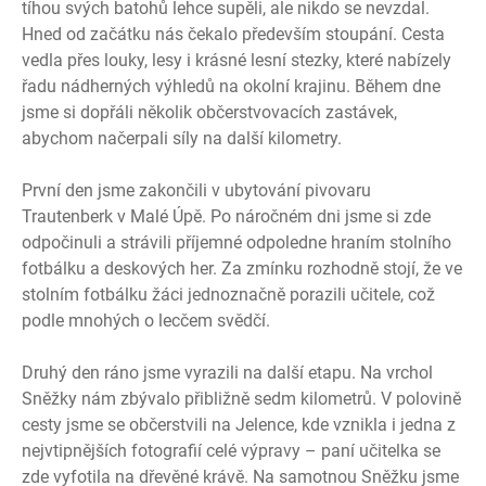
tíhou svých batohů lehce supěli, ale nikdo se nevzdal.
Hned od začátku nás čekalo především stoupání. Cesta
vedla přes louky, lesy i krásné lesní stezky, které nabízely
řadu nádherných výhledů na okolní krajinu. Během dne
jsme si dopřáli několik občerstvovacích zastávek,
abychom načerpali síly na další kilometry.
První den jsme zakončili v ubytování pivovaru
Trautenberk v Malé Úpě. Po náročném dni jsme si zde
odpočinuli a strávili příjemné odpoledne hraním stolního
fotbálku a deskových her. Za zmínku rozhodně stojí, že ve
stolním fotbálku žáci jednoznačně porazili učitele, což
podle mnohých o lecčem svědčí.
Druhý den ráno jsme vyrazili na další etapu. Na vrchol
Sněžky nám zbývalo přibližně sedm kilometrů. V polovině
cesty jsme se občerstvili na Jelence, kde vznikla i jedna z
nejvtipnějších fotografií celé výpravy – paní učitelka se
zde vyfotila na dřevěné krávě. Na samotnou Sněžku jsme