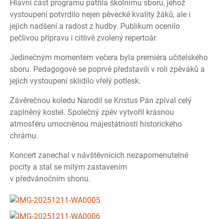
Hlavní část programu patřila školnímu sboru, jehož
vystoupení potvrdilo nejen pěvecké kvality žáků, ale i
jejich nadšení a radost z hudby. Publikum ocenilo
pečlivou přípravu i citlivě zvolený repertoár.
Jedinečným momentem večera byla premiéra učitelského
sboru. Pedagogové se poprvé představili v roli zpěváků a
jejich vystoupení sklidilo vřelý potlesk.
Závěrečnou koledu Narodil se Kristus Pán zpíval celý
zaplněný kostel. Společný zpěv vytvořil krásnou
atmosféru umocněnou majestátností historického
chrámu.
Koncert zanechal v návštěvnících nezapomenutelné
pocity a stal se milým zastavením
v předvánočním shonu.