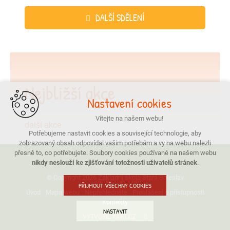
DALŠÍ SDĚLENÍ
Nejbližší akce
Nastavení cookies
Vítejte na našem webu!
další akce
Potřebujeme nastavit cookies a související technologie, aby
zobrazovaný obsah odpovídal vašim potřebám a vy na webu nalezli
přesně to, co potřebujete. Soubory cookies používané na našem webu
nikdy neslouží ke zjišťování totožnosti uživatelů stránek
.
© Copyright 2026 Základní škola Stará Boleslav
PŘIJMOUT VŠECHNY COOKIES
Úvod
Mapa webu
Nepřehlédněte
Prohlášení o přístupnosti
Kontakty
NASTAVIT
VYTVOŘIL XART.CZ