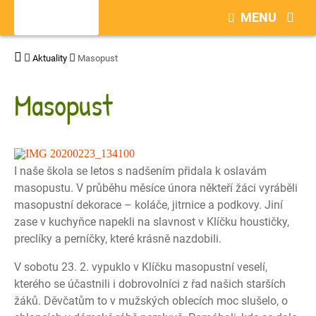
MENU
Aktuality
Masopust
Masopust
I naše škola se letos s nadšením přidala k oslavám
masopustu. V průběhu měsíce února někteří žáci vyráběli
masopustní dekorace – koláče, jitrnice a podkovy. Jiní
zase v kuchyňce napekli na slavnost v Klíčku houstičky,
preclíky a perníčky, které krásně nazdobili.
V sobotu 23. 2. vypuklo v Klíčku masopustní veselí,
kterého se účastnili i dobrovolníci z řad našich starších
žáků. Děvčatům to v mužských oblecích moc slušelo, o