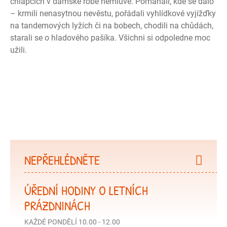
chlapcích v dámské róbě nemluvě. Pomáhali, kde se dalo
– krmili nenasytnou nevěstu, pořádali vyhlídkové vyjížďky
na tandemových lyžích či na bobech, chodili na chůdách,
starali se o hladového pašíka. Všichni si odpoledne moc
užili.
NEPŘEHLÉDNĚTE
ÚŘEDNÍ HODINY O LETNÍCH
PRÁZDNINÁCH
KAŽDÉ PONDĚLÍ 10.00 - 12.00