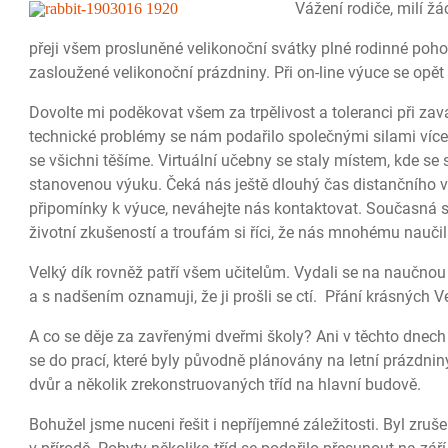
Vážení rodiče, milí žác
přeji všem prosluněné velikonoční svátky plné rodinné pohod
zasloužené velikonoční prázdniny. Při on-line výuce se opět
Dovolte mi poděkovat všem za trpělivost a toleranci při zav
technické problémy se nám podařilo společnými silami více
se všichni těšíme. Virtuální učebny se staly místem, kde s
stanovenou výuku. Čeká nás ještě dlouhý čas distančního 
připomínky k výuce, neváhejte nás kontaktovat. Současná s
životní zkušeností a troufám si říci, že nás mnohému naučil
Velký dík rovněž patří všem učitelům. Vydali se na naučno
a s nadšením oznamuji, že ji prošli se ctí. Přání krásných V
A co se děje za zavřenými dveřmi školy? Ani v těchto dnech
se do prací, které byly původně plánovány na letní prázdnin
dvůr a několik zrekonstruovaných tříd na hlavní budově.
Bohužel jsme nuceni řešit i nepříjemné záležitosti. Byl zruš