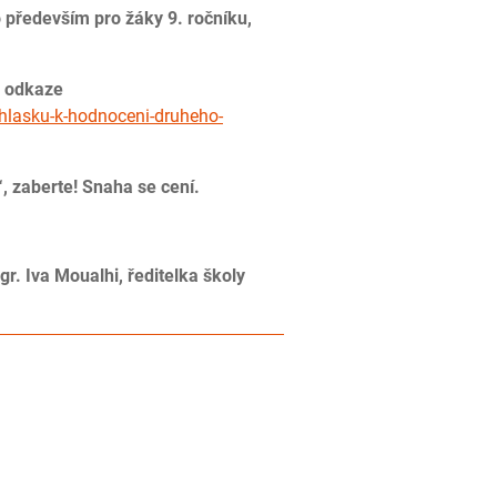
především pro žáky 9. ročníku,
a odkaze
hlasku-k-hodnoceni-druheho-
o“, zaberte! Snaha se cení.
 ředitelka školy