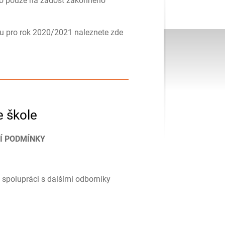
eno pouze na žádost zákonného
ku pro rok 2020/2021 naleznete zde
e škole
JÍ PODMÍNKY
 spolupráci s dalšími odborníky