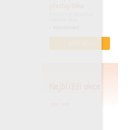
přestup žáka
POSTUP PŘI ŽÁDOSTI O
PŘESTUP ŽÁKA
Více informací...
DALŠÍ SDĚLENÍ
Nejbližší akce
další akce