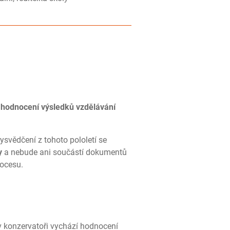
 hodnocení výsledků vzdělávání
svědčení z tohoto pololetí se
y
a nebude ani součástí dokumentů
rocesu.
v konzervatoři vychází hodnocení