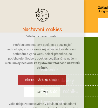
Základn
Jungm
Nastavení cookies
Vítejte na našem webu!
Potřebujeme nastavit cookies a související
Fotogalerie
technologie, aby zobrazovaný obsah odpovídal vašim
potřebám a vy na webu nalezli přesně to, co
Výběrová řízení
potřebujete. Soubory cookies používané na našem
webu
nikdy neslouží ke zjišťování totožnosti uživatelů
Kalendář
stránek
.
Schránka důvěry
PŘIJMOUT VŠECHNY COOKIES
Zápis do 1. ročníku
NASTAVIT
Happysnack
Vaše údaje zpracováváme v souladu se zásadami
Technická cookies