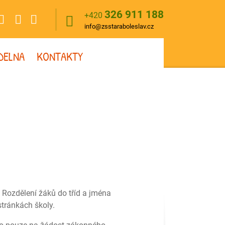
326 911 188
+420
info@zsstaraboleslav.cz
ÍDELNA
KONTAKTY
. Rozdělení žáků do tříd a jména
stránkách školy.