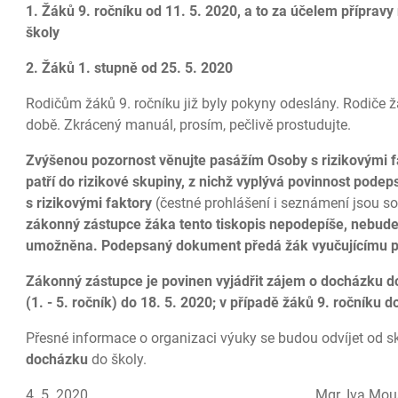
1. Žáků 9. ročníku od 11. 5. 2020, a to za účelem přípravy
školy
2. Žáků 1. stupně od 25. 5. 2020
Rodičům žáků 9. ročníku již byly pokyny odeslány. Rodiče ž
době. Zkrácený manuál, prosím, pečlivě prostudujte.
Zvýšenou pozornost věnujte pasážím Osoby s rizikovými fa
patří do rizikové skupiny, z nichž vyplývá povinnost pode
s rizikovými faktory
(čestné prohlášení i seznámení jsou so
zákonný zástupce žáka tento tiskopis nepodepíše, nebude
umožněna. Podepsaný dokument předá žák vyučujícímu při
Zákonný zástupce je povinen vyjádřit zájem o docházku d
(1. - 5. ročník) do 18. 5. 2020; v případě žáků 9. ročníku d
Přesné informace o organizaci výuky se budou odvíjet od
docházku
do školy.
4. 5. 2020 Mgr. Iva Moualhi, ředi