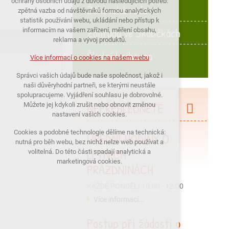
ochrany osobních údajů z důvodu následujících potřeb:
Žákovská rada
nutná pro provozování webu
zpětná vazba od návštěvníků formou analytických
statistik používání webu, ukládání nebo přístup k
udržení kontextu stránek (session):
Zahrada ve Školičkách
informacím na vašem zařízení, měření obsahu,
případná přihlášení, volby jazyka, apod.
reklama a vývoj produktů.
Školní knihovna
Volitelná cookies
Více informací o cookies na našem webu
analytická pro anonymizované
Správci vašich údajů bude naše společnost, jakož i
vyhodnocení návštěvnosti
naši důvěryhodní partneři, se kterými neustále
marketingová cookies (Google)
spolupracujeme. Vyjádření souhlasu je dobrovolné.
NEPŘEHLÉDNĚTE
Můžete jej kdykoli zrušit nebo obnovit změnou
nastavení vašich cookies.
Více informací o cookies na našem webu
Cookies a podobné technologie dělíme na technická:
ÚŘEDNÍ HODINY O
nutná pro běh webu, bez nichž nelze web používat a
LETNÍCH
PŘIJMOUT VŠECHNY COOKIES
volitelná. Do této části spadají analytická a
marketingová cookies.
PRÁZDNINÁCH
ODMÍTNOUT VŠE
KAŽDÉ PONDĚLÍ 10.00 - 12.00
Více informací...
Postup při žádosti o