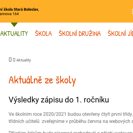
í škola Stará Boleslav,
annova 164
AKTUALITY
ŠKOLA
ŠKOLNÍ DRUŽINA
ŠKOLNÍ J
Aktuality
Aktuálně ze školy
Výsledky zápisu do 1. ročníku
Ve školním roce 2020/2021 budou otevřeny čtyři první třídy
třídních učitelů zveřejníme v průběhu června na webových 