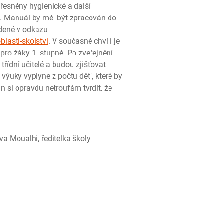
esněny hygienické a další
ol. Manuál by měl být zpracován do
dené v odkazu
lasti-skolstvi
. V současné chvíli je
pro žáky 1. stupně. Po zveřejnění
řídní učitelé a budou zjišťovat
ýuky vyplyne z počtu dětí, které by
 si opravdu netroufám tvrdit, že
editelka školy