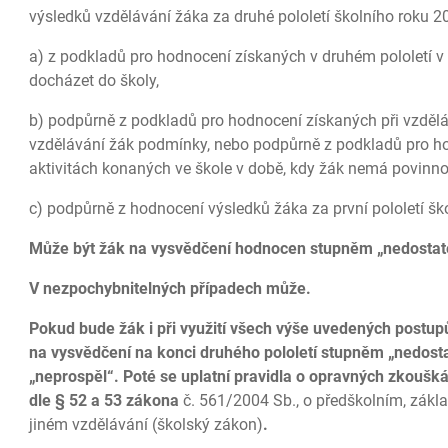
výsledků vzdělávání žáka za druhé pololetí školního roku 
a) z podkladů pro hodnocení získaných v druhém pololetí v
docházet do školy,
b) podpůrně z podkladů pro hodnocení získaných při vzděl
vzdělávání žák podmínky, nebo podpůrně z podkladů pro ho
aktivitách konaných ve škole v době, kdy žák nemá povinno
c) podpůrně z hodnocení výsledků žáka za první pololetí š
Může být žák na vysvědčení hodnocen stupněm „nedostat
V nezpochybnitelných případech může.
Pokud bude žák i při využití všech výše uvedených post
na vysvědčení na konci druhého pololetí stupněm „nedost
„neprospěl“. Poté se uplatní pravidla o opravných zkouš
dle § 52 a 53 zákona
č. 561/2004 Sb., o předškolním, zák
jiném vzdělávání (školský zákon)
.