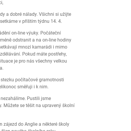
i,
y a dobré nálady. Všichni si užijte
 setkáme v příštím týdnu 14. 4.
ádění on-line výuky. Počáteční
méně odstranit a na on-line hodiny
e setkávají mnozí kamarádi i mimo
vzdělávání. Pokud máte postřehy,
ituace je pro nás všechny velkou
a.
u stezku počítačové gramotnosti
elikonoc směřuji i k nim.
 nezahálíme. Pustili jsme
y. Můžete se těšit na upravený školní
en zájezd do Anglie a některé školy