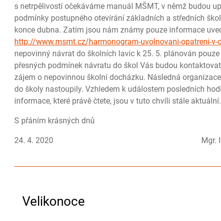
s netrpělivostí očekáváme manuál MŠMT, v němž budou upř
podmínky postupného
otevírání základních a středních šk
konce dubna. Zatím jsou nám známy pouze informace uve
http://www.msmt.cz/harmonogram-uvolnovani-opatreni-v-ob
nepovinný návrat do školních lavic k 25. 5. plánován pouze 
přesných podmínek návratu do škol Vás budou kontaktovat t
zájem o nepovinnou školní docházku. Následná organizace v
do školy nastoupily. Vzhledem k událostem posledních hodin
informace, které právě čtete, jsou v tuto chvíli stále aktuální.
S přáním krásných dnů
24. 4. 2020 Mgr. Iva Moualhi, ř
Velikonoce