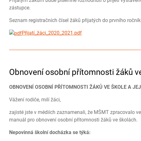
Přijatým žákům bude písemné rozhodnutí o přijetí vystav
zástupce.
Seznam registračních čísel žáků přijatých do prvního roční
Přijatí_žáci_2020_2021.pdf
Obnovení osobní přítomnosti žáků v
OBNOVENÍ OSOBNÍ PŘÍTOMNOSTI ŽÁKŮ VE ŠKOLE A JE
Vážení rodiče, milí žáci,
zajisté jste v médiích zaznamenali, že MŠMT zpracovalo ve
manuál pro obnovení osobní přítomnosti žáků ve školách.
Nepovinná školní docházka se týká: