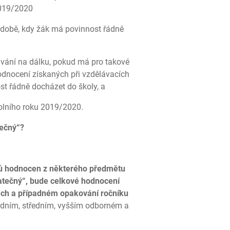
2019/2020
 době, kdy žák má povinnost řádně
ávání na dálku, pokud má pro takové
dnocení získaných při vzdělávacích
st řádně docházet do školy, a
kolního roku 2019/2020.
ečný“?
upů hodnocen z některého předmětu
atečný“, bude celkové hodnocení
kách a případném opakování ročníku
ladním, středním, vyšším odborném a