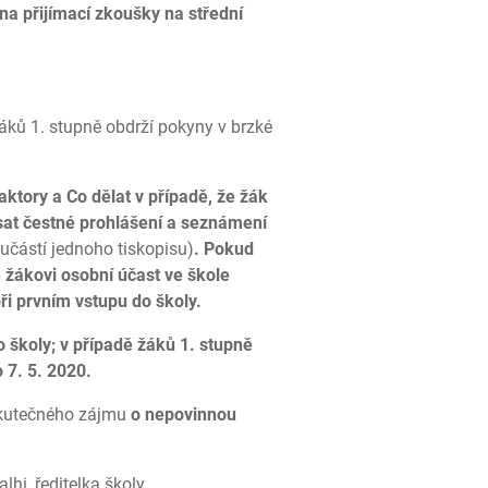
 na přijímací zkoušky na střední
áků 1. stupně obdrží pokyny v brzké
ktory a Co dělat v případě, že žák
psat čestné prohlášení a seznámení
učástí jednoho tiskopisu)
. Pokud
 žákovi osobní účast ve škole
 prvním vstupu do školy.
o školy; v případě žáků 1. stupně
o 7. 5. 2020.
 skutečného zájmu
o nepovinnou
telka školy