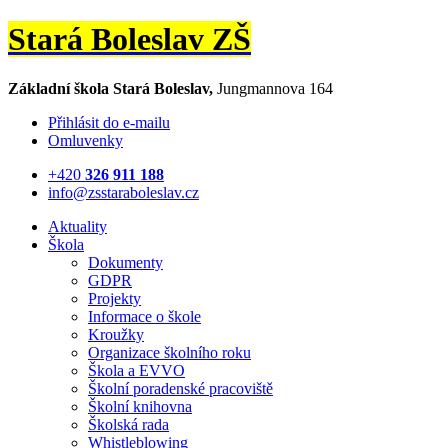
Stará Boleslav ZŠ
Základní škola Stará Boleslav,
Jungmannova 164
Přihlásit do e-mailu
Omluvenky
+420
326 911 188
info@zsstaraboleslav.cz
Aktuality
Škola
Dokumenty
GDPR
Projekty
Informace o škole
Kroužky
Organizace školního roku
Škola a EVVO
Školní poradenské pracoviště
Školní knihovna
Školská rada
Whistleblowing