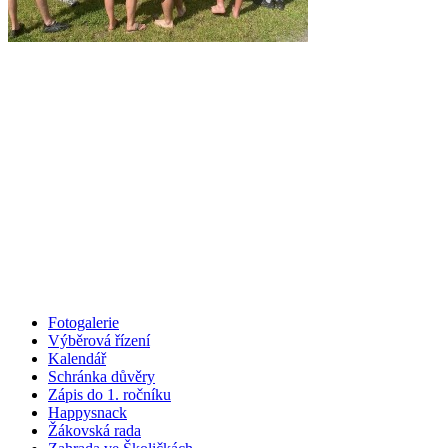
Fotogalerie
Výběrová řízení
Kalendář
Schránka důvěry
Zápis do 1. ročníku
Happysnack
Žákovská rada