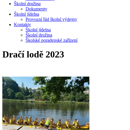
Školní družina
Dokumenty
Školní jídelna
Provozní řád školní výdejny
Kontakty
Školní jídelna
Školní družina
Školské poradenské zařízení
Dračí lodě 2023