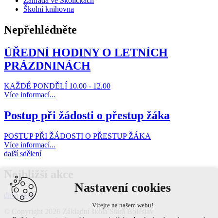
Zahrada ve Školičkách
Školní knihovna
Nepřehlédněte
ÚŘEDNÍ HODINY O LETNÍCH
PRÁZDNINÁCH
KAŽDÉ PONDĚLÍ 10.00 - 12.00
Více informací...
Postup při žádosti o přestup žáka
POSTUP PŘI ŽÁDOSTI O PŘESTUP ŽÁKA
Více informací...
další sdělení
Nejbližší akce
Nastavení cookies
další akce
Vítejte na našem webu!
© Copyright 2026 Základní škola Stará Boleslav