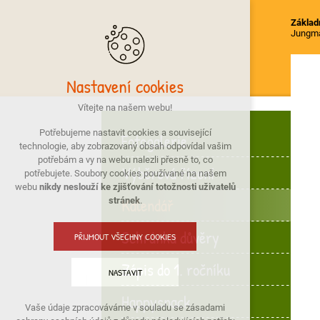
Základn
Jungm
Nastavení cookies
Vítejte na našem webu!
Potřebujeme nastavit cookies a související
Fotogalerie
technologie, aby zobrazovaný obsah odpovídal vašim
potřebám a vy na webu nalezli přesně to, co
Výběrová řízení
potřebujete. Soubory cookies používané na našem
webu
nikdy neslouží ke zjišťování totožnosti uživatelů
Kalendář
stránek
.
Schránka důvěry
PŘIJMOUT VŠECHNY COOKIES
Zápis do 1. ročníku
NASTAVIT
Happysnack
Vaše údaje zpracováváme v souladu se zásadami
Technická cookies