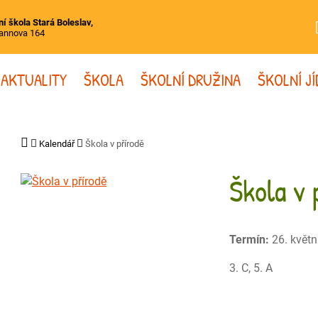
í škola Stará Boleslav,
annova 164
AKTUALITY
ŠKOLA
ŠKOLNÍ DRUŽINA
ŠKOLNÍ J
Kalendář
Škola v přírodě
Škola v 
Termín:
26. květn
3. C, 5. A