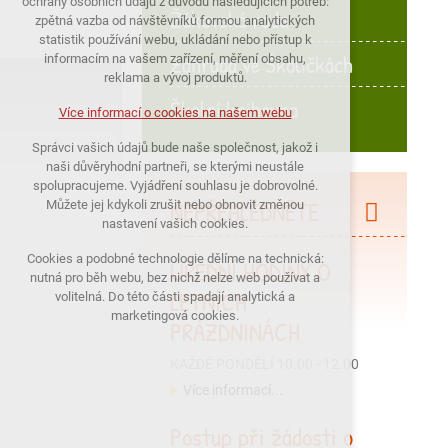
ochrany osobních údajů z důvodu následujících potřeb:
Žákovská rada
nutná pro provozování webu
zpětná vazba od návštěvníků formou analytických
statistik používání webu, ukládání nebo přístup k
udržení kontextu stránek (session):
Zahrada ve Školičkách
informacím na vašem zařízení, měření obsahu,
případná přihlášení, volby jazyka, apod.
reklama a vývoj produktů.
Školní knihovna
Volitelná cookies
Více informací o cookies na našem webu
analytická pro anonymizované
Správci vašich údajů bude naše společnost, jakož i
vyhodnocení návštěvnosti
naši důvěryhodní partneři, se kterými neustále
marketingová cookies (Google)
spolupracujeme. Vyjádření souhlasu je dobrovolné.
NEPŘEHLÉDNĚTE
Můžete jej kdykoli zrušit nebo obnovit změnou
nastavení vašich cookies.
Více informací o cookies na našem webu
Cookies a podobné technologie dělíme na technická:
ÚŘEDNÍ HODINY O
nutná pro běh webu, bez nichž nelze web používat a
LETNÍCH
PŘIJMOUT VŠECHNY COOKIES
volitelná. Do této části spadají analytická a
marketingová cookies.
PRÁZDNINÁCH
ODMÍTNOUT VŠE
KAŽDÉ PONDĚLÍ 10.00 - 12.00
Více informací...
Postup při žádosti o