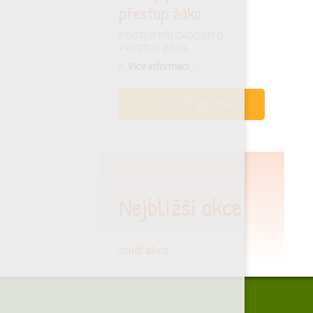
přestup žáka
POSTUP PŘI ŽÁDOSTI O
PŘESTUP ŽÁKA
Více informací...
DALŠÍ SDĚLENÍ
Nejbližší akce
další akce