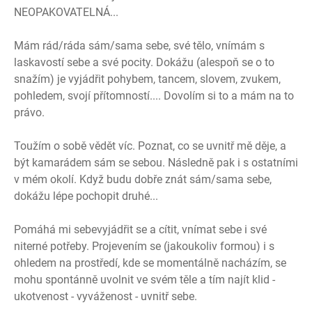
NEOPAKOVATELNÁ...
Mám rád/ráda sám/sama sebe, své tělo, vnímám s
laskavostí sebe a své pocity. Dokážu (alespoň se o to
snažím) je vyjádřit pohybem, tancem, slovem, zvukem,
pohledem, svojí přítomností.... Dovolím si to a mám na to
právo.
Toužím o sobě vědět víc. Poznat, co se uvnitř mě děje, a
být kamarádem sám se sebou. Následně pak i s ostatními
v mém okolí. Když budu dobře znát sám/sama sebe,
dokážu lépe pochopit druhé...
Pomáhá mi sebevyjádřit se a cítit, vnímat sebe i své
niterné potřeby. Projevením se (jakoukoliv formou) i s
ohledem na prostředí, kde se momentálně nacházím, se
mohu spontánně uvolnit ve svém těle a tím najít klid -
ukotvenost - vyváženost - uvnitř sebe.