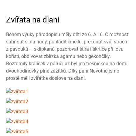
Zvířata na dlani
Během výuky přírodopisu měly děti ze 6. A i 6. C možnost
sáhnout si na hady, pohladit činčilu, překonat svůj strach
z pavouků – sklípkanů, pozorovat štíra i škrtiče při lovu
kořisti, obdivovat zblízka agamu nebo gekončíky.
Roztomilý králíček v náruči už byl jen třešničkou na dortu
dvouhodinovky plné zážitků. Díky paní Novotné jsme
prostě měli zvířátka doslova na dlani.