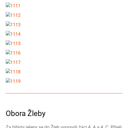
Obora Žleby
Za bílými jeleny se do Žleb vypravili žáci 4. A a 4. C. Přijeli