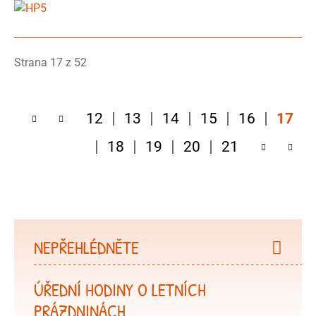
Strana 17 z 52
12
13
14
15
16
17
18
19
20
21
NEPŘEHLÉDNĚTE
ÚŘEDNÍ HODINY O LETNÍCH
PRÁZDNINÁCH