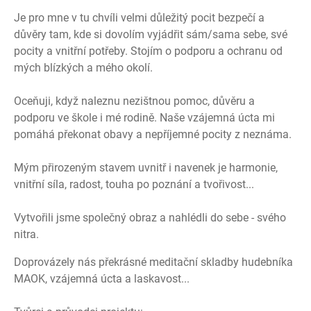
Je pro mne v tu chvíli velmi důležitý pocit bezpečí a
důvěry tam, kde si dovolím vyjádřit sám/sama sebe, své
pocity a vnitřní potřeby. Stojím o podporu a ochranu od
mých blízkých a mého okolí.
Oceňuji, když naleznu nezištnou pomoc, důvěru a
podporu ve škole i mé rodině. Naše vzájemná úcta mi
pomáhá překonat obavy a nepříjemné pocity z neznáma.
Mým přirozeným stavem uvnitř i navenek je harmonie,
vnitřní síla, radost, touha po poznání a tvořivost...
Vytvořili jsme společný obraz a nahlédli do sebe - svého
nitra.
Doprovázely nás překrásné meditační skladby hudebníka
MAOK, vzájemná úcta a laskavost...