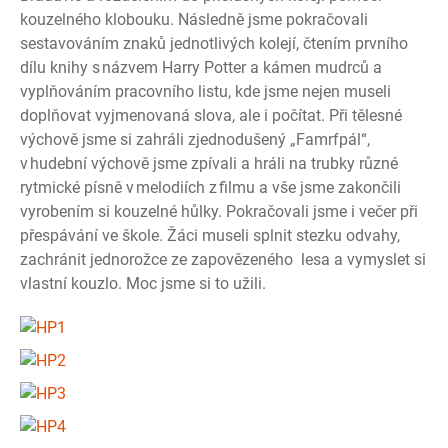
kouzelného klobouku. Následně jsme pokračovali
sestavováním znaků jednotlivých kolejí, čtením prvního
dílu knihy s názvem Harry Potter a kámen mudrců a
vyplňováním pracovního listu, kde jsme nejen museli
doplňovat vyjmenovaná slova, ale i počítat. Při tělesné
výchově jsme si zahráli zjednodušený „Famrfpál“,
v hudební výchově jsme zpívali a hráli na trubky různé
rytmické písně v melodiích z filmu a vše jsme zakončili
vyrobením si kouzelné hůlky. Pokračovali jsme i večer při
přespávání ve škole. Žáci museli splnit stezku odvahy,
zachránit jednorožce ze zapovězeného lesa a vymyslet si
vlastní kouzlo. Moc jsme si to užili.