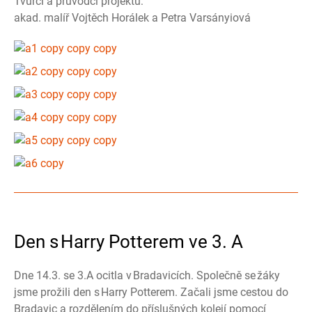
Tvůrci a průvodci projektu:
akad. malíř Vojtěch Horálek a Petra Varsányiová
Den s Harry Potterem ve 3. A
Dne 14.3. se 3.A ocitla v Bradavicích. Společně se žáky
jsme prožili den s Harry Potterem. Začali jsme cestou do
Bradavic a rozdělením do příslušných kolejí pomocí