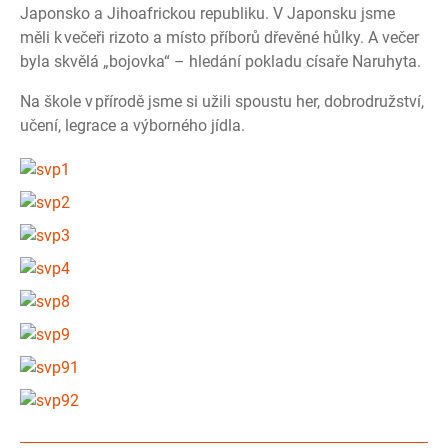
Japonsko a Jihoafrickou republiku. V Japonsku jsme
měli k večeři rizoto a místo příborů dřevěné hůlky. A večer
byla skvělá „bojovka“ – hledání pokladu císaře Naruhyta.
Na škole v přírodě jsme si užili spoustu her, dobrodružství,
učení, legrace a výborného jídla.