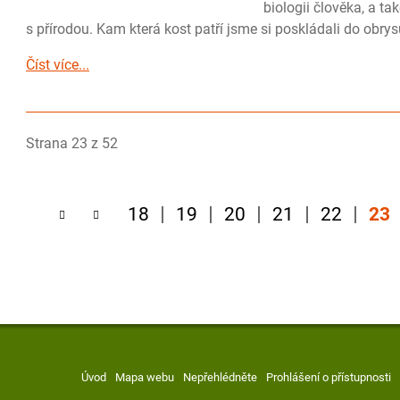
biologii člověka, a t
s přírodou. Kam která kost patří jsme si poskládali do obry
Číst více...
Strana 23 z 52
18
19
20
21
22
23
Úvod
Mapa webu
Nepřehlédněte
Prohlášení o přístupnosti