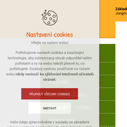
Základn
Jungm
Nastavení cookies
Vítejte na našem webu!
Potřebujeme nastavit cookies a související
Fotogalerie
technologie, aby zobrazovaný obsah odpovídal vašim
potřebám a vy na webu nalezli přesně to, co
Výběrová řízení
potřebujete. Soubory cookies používané na našem
webu
nikdy neslouží ke zjišťování totožnosti uživatelů
Kalendář
stránek
.
Schránka důvěry
PŘIJMOUT VŠECHNY COOKIES
Zápis do 1. ročníku
NASTAVIT
Happysnack
Vaše údaje zpracováváme v souladu se zásadami
Technická cookies