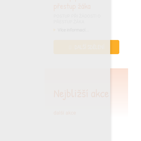
přestup žáka
POSTUP PŘI ŽÁDOSTI O
PŘESTUP ŽÁKA
Více informací...
DALŠÍ SDĚLENÍ
Nejbližší akce
další akce