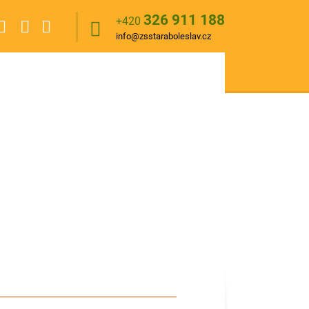
326 911 188
+420
info@zsstaraboleslav.cz