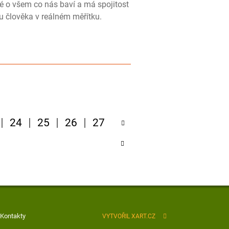
aké o všem co nás baví a má spojitost
su člověka v reálném měřítku.
24
25
26
27
Kontakty
VYTVOŘIL XART.CZ