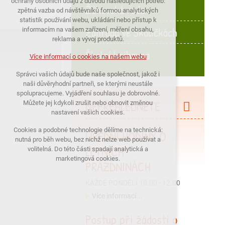
ochrany osobních údajů z důvodu následujících potřeb:
Žákovská rada
nutná pro provozování webu
zpětná vazba od návštěvníků formou analytických
statistik používání webu, ukládání nebo přístup k
udržení kontextu stránek (session):
Zahrada ve Školičkách
informacím na vašem zařízení, měření obsahu,
případná přihlášení, volby jazyka, apod.
reklama a vývoj produktů.
Školní knihovna
Volitelná cookies
Více informací o cookies na našem webu
analytická pro anonymizované
Správci vašich údajů bude naše společnost, jakož i
vyhodnocení návštěvnosti
naši důvěryhodní partneři, se kterými neustále
marketingová cookies (Google)
spolupracujeme. Vyjádření souhlasu je dobrovolné.
NEPŘEHLÉDNĚTE
Můžete jej kdykoli zrušit nebo obnovit změnou
nastavení vašich cookies.
Více informací o cookies na našem webu
Cookies a podobné technologie dělíme na technická:
ÚŘEDNÍ HODINY O
nutná pro běh webu, bez nichž nelze web používat a
LETNÍCH
PŘIJMOUT VŠECHNY COOKIES
volitelná. Do této části spadají analytická a
marketingová cookies.
PRÁZDNINÁCH
ODMÍTNOUT VŠE
KAŽDÉ PONDĚLÍ 10.00 - 12.00
Více informací...
Postup při žádosti o