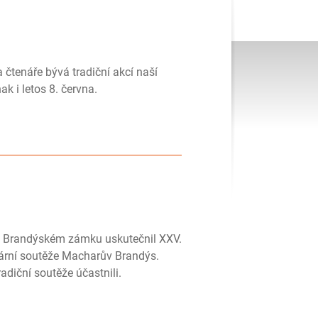
čtenáře bývá tradiční akcí naší
ak i letos 8. června.
a Brandýském zámku uskutečnil XXV.
terární soutěže Macharův Brandýs.
adiční soutěže účastnili.