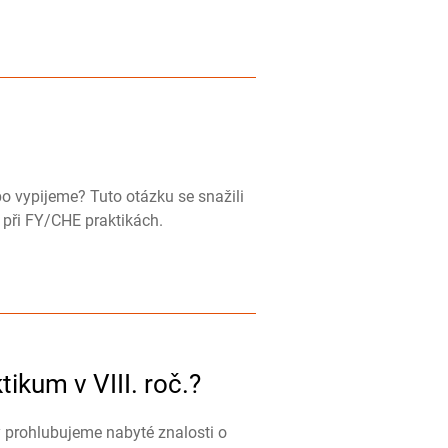
o vypijeme? Tuto otázku se snažili
u při FY/CHE praktikách.
ikum v VIII. roč.?
y prohlubujeme nabyté znalosti o